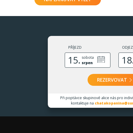
PŘÍJEZD
ODJE
15.
18
sobota
srpen
REZERVOVAT
Při poptávce skupinové akce nás pro indiv
kontaktuje na
chatakopanina@sun