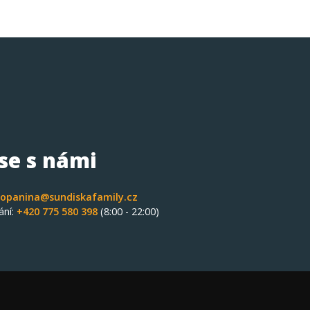
 se s námi
opanina@sundiskafamily.cz
ání:
+420 775 580 398
(8:00 - 22:00)