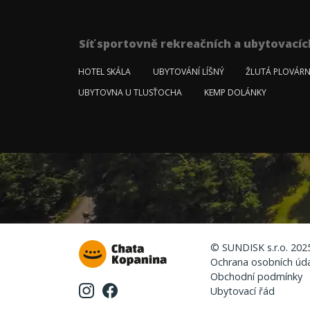
Síť sportovně rekreačních a ubytovacíc
HOTEL SKÁLA
UBYTOVÁNÍ LÍŠNÝ
ŽLUTÁ PLOVÁR
UBYTOVNA U TLUSŤOCHA
KEMP DOLÁNKY
© SUNDISK s.r.o. 202
Ochrana osobních úd
Obchodní podmínky
Ubytovací řád