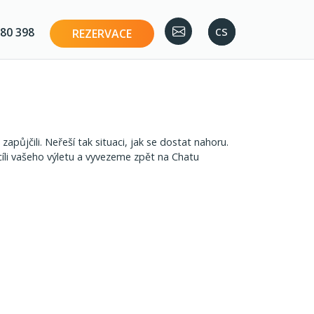
en
cs
80 398
REZERVACE
půjčili. Neřeší tak situaci, jak se dostat nahoru.
 cíli vašeho výletu a vyvezeme zpět na Chatu