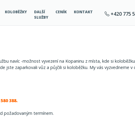
KOLOBĚŽKY
DALŠÍ
CENÍK
KONTAKT
+420 775 5
SLUŽBY
žbu navíc -možnost vyvezení na Kopaninu z místa, kde si koloběžku za
kde jste zaparkovali vůz a půjčili si koloběžku. My vás vyzvedneme v
 580 388.
řed požadovaným termínem.