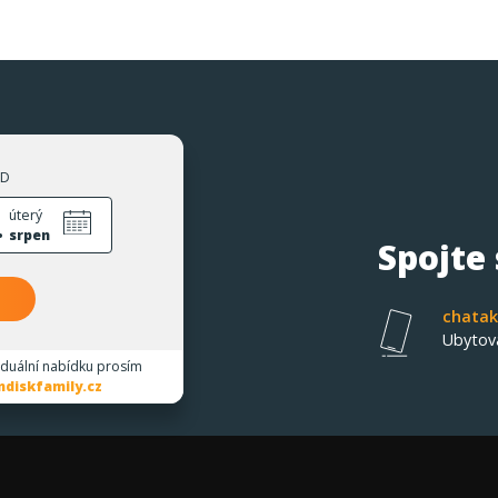
ZD
.
úterý
srpen
Spojte
chatak
Ubytov
iduální nabídku prosím
diskfamily.cz