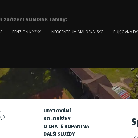
h zařízení SUNDISK family:
NA
PENZION KŘÍŽKY
INFOCENTRUM MALOSKALSKO
PŮJČOVNA DY
5
UBYTOVÁNÍ
ajů
S
KOLOBĚŽKY
O CHATĚ KOPANINA
DALŠÍ SLUŽBY