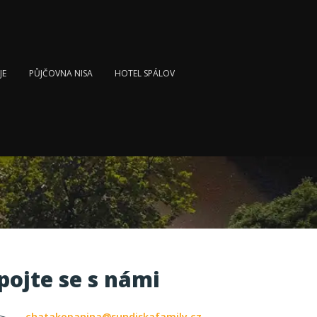
JE
PŮJČOVNA NISA
HOTEL SPÁLOV
pojte se s námi
chatakopanina@sundiskafamily.cz