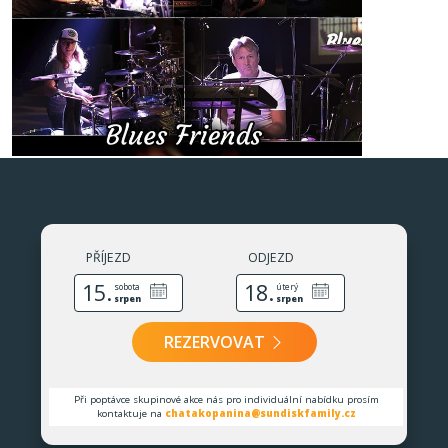
PŘÍJEZD
ODJEZD
15.
18.
sobota
úterý
srpen
srpen
REZERVOVAT
Při poptávce skupinové akce nás pro individuální nabídku prosím
kontaktuje na
chatakopanina@sundiskfamily.cz