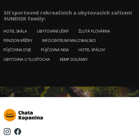
Síť sportovně rekreačních a ubytovacích zařízení
SUNDISK family:
HOTEL SKÁLA
UBYTOVÁNÍ LÍŠNÝ
ŽLUTÁ PLOVÁRNA
PENZION KŘÍŽKY
INFOCENTRUM MALOSKALSKO
PŮJČOVNA DYJE
PŮJČOVNA NISA
HOTEL SPÁLOV
UBYTOVNA U TLUSŤOCHA
KEMP DOLÁNKY