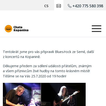
cs
+420 775 580 398
Chata Kopanina
Tentokrát jsme pro vás připravili Blues/rock ze Semil, další
z koncertů na Kopanině.
Děkujeme předem za sdílení události přátelům, známým
a všem příznivcům živé hudby na tomto krásném místě!
Těšíme se na Vás 25.7.2020 od 19 hodin!